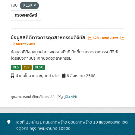
แบบ:
XLSX
กรองผลลัพธ์
ข้อมูลสถิติทางการอุตสาหกรรมดิจิทัล
6231 total views
12 recent views
ข้อมูลสถิติของมูลค่าทางเศรษฐกิจที่เกิดขึ้นจากอุตสาหกรรมดิจิทัล
โดยแบ่งตามประเภทของอุตสาหกรรม
XLS
CSV
XLSX
ฝ่ายนโยบายและยุทธศาสตร์
6 สิงหาคม 2568
คุณสามารถเข้าถึงคลังทาง
API
(ให้ดู
คู่มือ API
).
เลขที่ 234/431 ถนนลาดพร้าว ซอยลาดพร้าว 10 แขวงจอมพล เขต
จตุจักร กรุงเทพมหานคร 10900