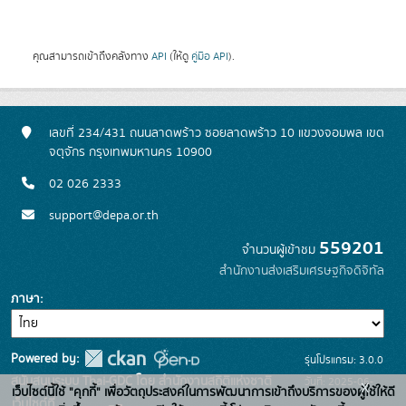
คุณสามารถเข้าถึงคลังทาง
API
(ให้ดู
คู่มือ API
).
เลขที่ 234/431 ถนนลาดพร้าว ซอยลาดพร้าว 10 แขวงจอมพล เขต
จตุจักร กรุงเทพมหานคร 10900
02 026 2333
support@depa.or.th
559201
จำนวนผู้เข้าชม
สำนักงานส่งเสริมเศรษฐกิจดิจิทัล
ภาษา
Powered by:
รุ่นโปรแกรม: 3.0.0
สนับสนุนระบบ Thai-GDC โดย สำนักงานสถิติแห่งชาติ
วันที่: 2025-06-
x
เว็บไซต์นี้ใช้ "คุกกี้" เพื่อวัตถุประสงค์ในการพัฒนาการเข้าถึงบริการของผู้ใช้ให้ดี
เว็บไซต์ที่