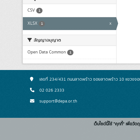
CSV
1
XLSX
x
1
สัญญาอนุญาต
Open Data Common
1
เลขที่ 234/431 ถนนลาดพร้าว ซอยลาดพร้าว 10 แขวงจอ
02 026 2333
support@depa.or.th
เว็บไซต์นี้ใช้ "คุกกี้" เพื