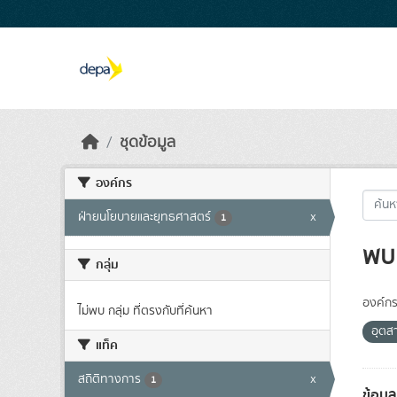
Skip to main content
ชุดข้อมูล
องค์กร
ฝ่ายนโยบายและยุทธศาสตร์
x
1
พบ 
กลุ่ม
องค์กร
ไม่พบ กลุ่ม ที่ตรงกับที่ค้นหา
อุตส
แท็ค
สถิติทางการ
x
1
ข้อมู