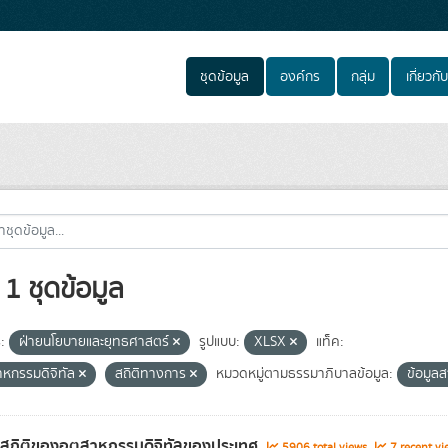
ชุดข้อมูล
องค์กร
กลุ่ม
เกี่ยวกับ
1 ชุดข้อมูล
:
ฝ่ายนโยบายและยุทธศาสตร์
รูปแบบ:
XLSX
แท็ค:
าหกรรมดิจิทัล
สถิติทางการ
หมวดหมู่ตามธรรมาภิบาลข้อมูล:
ข้อมู
ลสถิติของอุตสาหกรรมดิจิทัลของประเทศ
5906 total views
7 recent vi