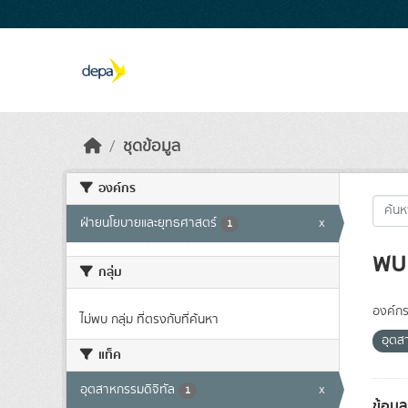
Skip to main content
ชุดข้อมูล
องค์กร
ฝ่ายนโยบายและยุทธศาสตร์
x
1
พบ 
กลุ่ม
องค์กร
ไม่พบ กลุ่ม ที่ตรงกับที่ค้นหา
อุตส
แท็ค
อุตสาหกรรมดิจิทัล
x
1
ข้อมู