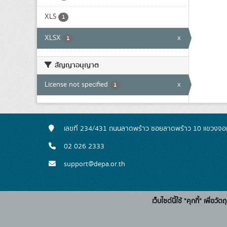
XLS
1
XLSX
x
1
สัญญาอนุญาต
License not specified
x
1
เลขที่ 234/431 ถนนลาดพร้าว ซอยลาดพร้าว 10 แขวงจอ
02 026 2333
support@depa.or.th
เว็บไซต์นี้ใช้ "คุกกี้" เพื