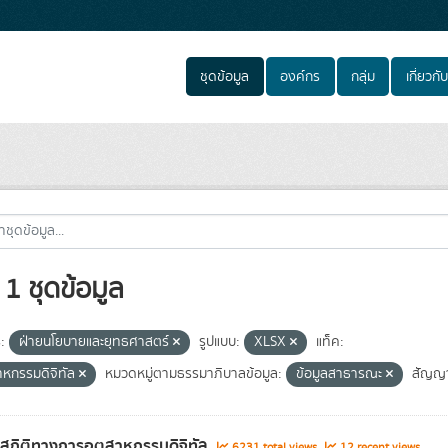
ชุดข้อมูล
องค์กร
กลุ่ม
เกี่ยวกับ
1 ชุดข้อมูล
:
ฝ่ายนโยบายและยุทธศาสตร์
รูปแบบ:
XLSX
แท็ค:
าหกรรมดิจิทัล
หมวดหมู่ตามธรรมาภิบาลข้อมูล:
ข้อมูลสาธารณะ
สัญญ
ลสถิติทางการอุตสาหกรรมดิจิทัล
6231 total views
12 recent views