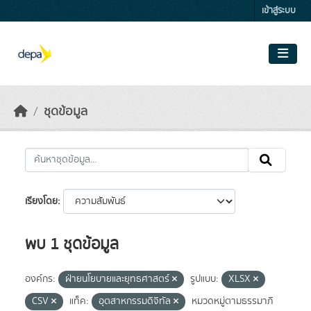
Skip to main content
เข้าสู่ระบบ
ชุดข้อมูล
เรียงโดย
พบ 1 ชุดข้อมูล
องค์กร:
ฝ่ายนโยบายและยุทธศาสตร์
รูปแบบ:
XLSX
CSV
แท็ค:
อุตสาหกรรมดิจิทัล
หมวดหมู่ตามธรรมาภิ