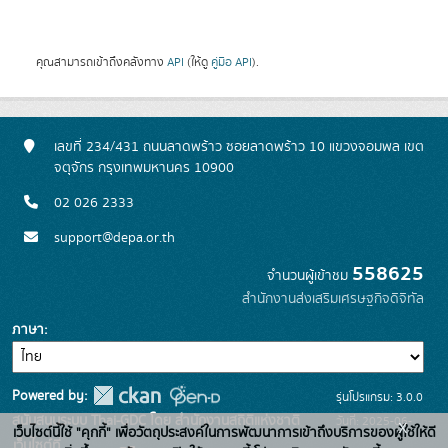
คุณสามารถเข้าถึงคลังทาง
API
(ให้ดู
คู่มือ API
).
เลขที่ 234/431 ถนนลาดพร้าว ซอยลาดพร้าว 10 แขวงจอมพล เขต
จตุจักร กรุงเทพมหานคร 10900
02 026 2333
support@depa.or.th
558625
จำนวนผู้เข้าชม
สำนักงานส่งเสริมเศรษฐกิจดิจิทัล
ภาษา
Powered by:
รุ่นโปรแกรม: 3.0.0
สนับสนุนระบบ Thai-GDC โดย สำนักงานสถิติแห่งชาติ
วันที่: 2025-06-
x
เว็บไซต์นี้ใช้ "คุกกี้" เพื่อวัตถุประสงค์ในการพัฒนาการเข้าถึงบริการของผู้ใช้ให้ดี
เว็บไซต์ที่