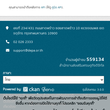
คุณสามารถเข้าถึงคลังทาง
API
(ให้ดู
คู่มือ API
).
เลขที่ 234/431 ถนนลาดพร้าว ซอยลาดพร้าว 10 แขวงจอมพล เขต
จตุจักร กรุงเทพมหานคร 10900
02 026 2333
support@depa.or.th
559134
จำนวนผู้เข้าชม
สำนักงานส่งเสริมเศรษฐกิจดิจิทัล
ภาษา
Powered by:
รุ่นโปรแกรม: 3.0.0
สนับสนุนระบบ Thai-GDC โดย สำนักงานสถิติแห่งชาติ
วันที่: 2025-06-
x
เว็บไซต์นี้ใช้ "คุกกี้" เพื่อวัตถุประสงค์ในการพัฒนาการเข้าถึงบริการของผู้ใช้ให้ดี
เว็บไซต์ที่
10
ยิ่งขึ้น หากต้องการเปิดใช้งานคุกกี้ โปรดคลิก "ยอมรับคุกกี้"
ระบบบัญชีข้อมูลภาครัฐ
เกี่ยวข้อง: