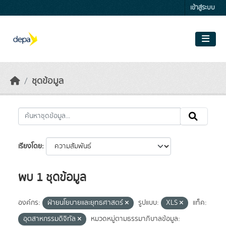
Skip to main content
เข้าสู่ระบบ
ชุดข้อมูล
เรียงโดย
พบ 1 ชุดข้อมูล
องค์กร:
ฝ่ายนโยบายและยุทธศาสตร์
รูปแบบ:
XLS
แท็ค:
อุตสาหกรรมดิจิทัล
หมวดหมู่ตามธรรมาภิบาลข้อมูล: