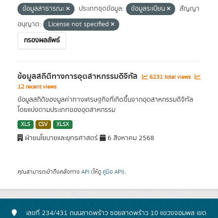
ข้อมูลสาธารณะ
ประเภทชุดข้อมูล:
ข้อมูลระเบียน
สัญญา
อนุญาต:
License not specified
กรองผลลัพธ์
ข้อมูลสถิติทางการอุตสาหกรรมดิจิทัล
6231 total views
12 recent views
ข้อมูลสถิติของมูลค่าทางเศรษฐกิจที่เกิดขึ้นจากอุตสาหกรรมดิจิทัล
โดยแบ่งตามประเภทของอุตสาหกรรม
XLS
CSV
XLSX
ฝ่ายนโยบายและยุทธศาสตร์
6 สิงหาคม 2568
คุณสามารถเข้าถึงคลังทาง
API
(ให้ดู
คู่มือ API
).
เลขที่ 234/431 ถนนลาดพร้าว ซอยลาดพร้าว 10 แขวงจอมพล เขต