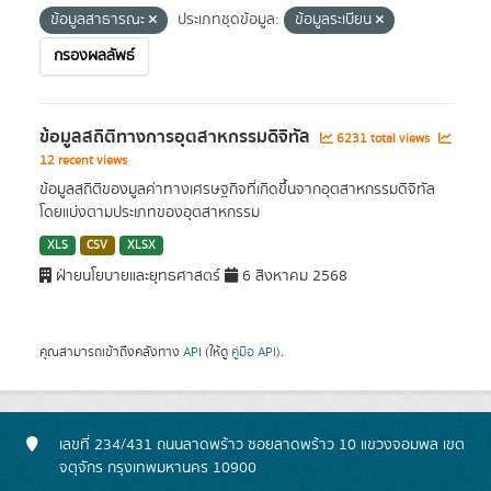
ข้อมูลสาธารณะ
ประเภทชุดข้อมูล:
ข้อมูลระเบียน
กรองผลลัพธ์
ข้อมูลสถิติทางการอุตสาหกรรมดิจิทัล
6231 total views
12 recent views
ข้อมูลสถิติของมูลค่าทางเศรษฐกิจที่เกิดขึ้นจากอุตสาหกรรมดิจิทัล
โดยแบ่งตามประเภทของอุตสาหกรรม
XLS
CSV
XLSX
ฝ่ายนโยบายและยุทธศาสตร์
6 สิงหาคม 2568
คุณสามารถเข้าถึงคลังทาง
API
(ให้ดู
คู่มือ API
).
เลขที่ 234/431 ถนนลาดพร้าว ซอยลาดพร้าว 10 แขวงจอมพล เขต
จตุจักร กรุงเทพมหานคร 10900