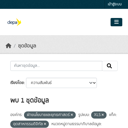
Skip to main content
เข้าสู่ระบบ
ชุดข้อมูล
เรียงโดย
พบ 1 ชุดข้อมูล
องค์กร:
ฝ่ายนโยบายและยุทธศาสตร์
รูปแบบ:
XLS
แท็ค:
อุตสาหกรรมดิจิทัล
หมวดหมู่ตามธรรมาภิบาลข้อมูล: