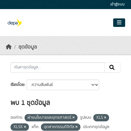
Skip to main content
เข้าสู่ระบบ
ชุดข้อมูล
เรียงโดย
พบ 1 ชุดข้อมูล
องค์กร:
ฝ่ายนโยบายและยุทธศาสตร์
รูปแบบ:
XLS
XLSX
แท็ค:
อุตสาหกรรมดิจิทัล
ประเภทชุดข้อมูล: