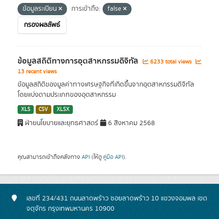
ข้อมูลระเบียน
การเข้าถึง:
false
กรองผลลัพธ์
ข้อมูลสถิติทางการอุตสาหกรรมดิจิทัล
6233 total views
13 recent views
ข้อมูลสถิติของมูลค่าทางเศรษฐกิจที่เกิดขึ้นจากอุตสาหกรรมดิจิทัล
โดยแบ่งตามประเภทของอุตสาหกรรม
XLS
CSV
XLSX
ฝ่ายนโยบายและยุทธศาสตร์
6 สิงหาคม 2568
คุณสามารถเข้าถึงคลังทาง
API
(ให้ดู
คู่มือ API
).
เลขที่ 234/431 ถนนลาดพร้าว ซอยลาดพร้าว 10 แขวงจอมพล เขต
จตุจักร กรุงเทพมหานคร 10900