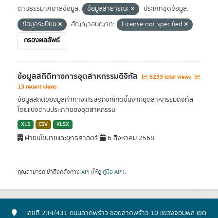
ตามธรรมาภิบาลข้อมูล:
ข้อมูลสาธารณะ
ประเภทชุดข้อมูล:
ข้อมูลระเบียน
สัญญาอนุญาต:
License not specified
กรองผลลัพธ์
ข้อมูลสถิติทางการอุตสาหกรรมดิจิทัล
6233 total views
13 recent views
ข้อมูลสถิติของมูลค่าทางเศรษฐกิจที่เกิดขึ้นจากอุตสาหกรรมดิจิทัล
โดยแบ่งตามประเภทของอุตสาหกรรม
XLS
CSV
XLSX
ฝ่ายนโยบายและยุทธศาสตร์
6 สิงหาคม 2568
คุณสามารถเข้าถึงคลังทาง
API
(ให้ดู
คู่มือ API
).
เลขที่ 234/431 ถนนลาดพร้าว ซอยลาดพร้าว 10 แขวงจอมพล เขต