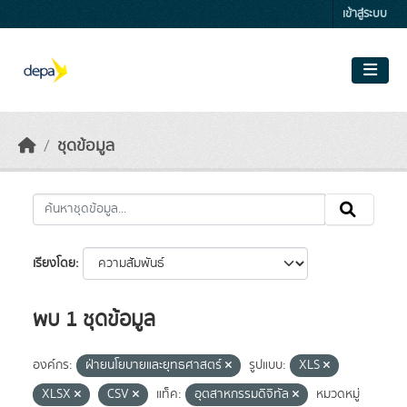
Skip to main content
เข้าสู่ระบบ
ชุดข้อมูล
เรียงโดย
พบ 1 ชุดข้อมูล
องค์กร:
ฝ่ายนโยบายและยุทธศาสตร์
รูปแบบ:
XLS
XLSX
CSV
แท็ค:
อุตสาหกรรมดิจิทัล
หมวดหมู่