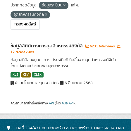
ประเภทชุดข้อมูล:
ข้อมูลระเบียน
แท็ค:
อุตสาหกรรมดิจิทัล
กรองผลลัพธ์
ข้อมูลสถิติทางการอุตสาหกรรมดิจิทัล
6231 total views
12 recent views
ข้อมูลสถิติของมูลค่าทางเศรษฐกิจที่เกิดขึ้นจากอุตสาหกรรมดิจิทัล
โดยแบ่งตามประเภทของอุตสาหกรรม
XLS
CSV
XLSX
ฝ่ายนโยบายและยุทธศาสตร์
6 สิงหาคม 2568
คุณสามารถเข้าถึงคลังทาง
API
(ให้ดู
คู่มือ API
).
เลขที่ 234/431 ถนนลาดพร้าว ซอยลาดพร้าว 10 แขวงจอมพล เขต