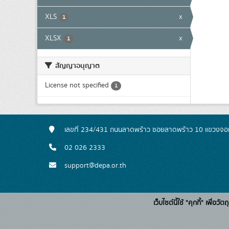
XLS
x
1
XLSX
x
1
สัญญาอนุญาต
License not specified
1
เลขที่ 234/431 ถนนลาดพร้าว ซอยลาดพร้าว 10 แขวงจอ
02 026 2333
support@depa.or.th
เว็บไซต์นี้ใช้ "คุกกี้" เพื