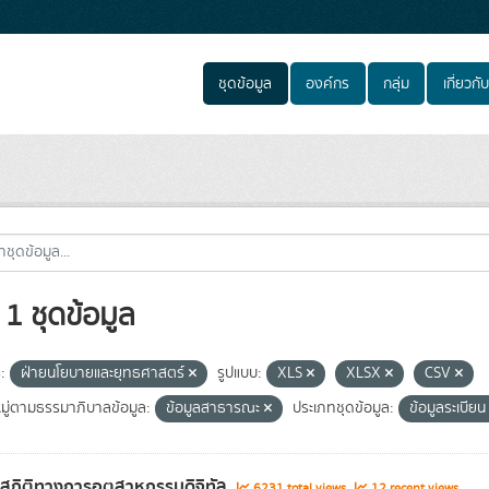
ชุดข้อมูล
องค์กร
กลุ่ม
เกี่ยวกับ
1 ชุดข้อมูล
:
ฝ่ายนโยบายและยุทธศาสตร์
รูปแบบ:
XLS
XLSX
CSV
ู่ตามธรรมาภิบาลข้อมูล:
ข้อมูลสาธารณะ
ประเภทชุดข้อมูล:
ข้อมูลระเบีย
ลสถิติทางการอุตสาหกรรมดิจิทัล
6231 total views
12 recent views