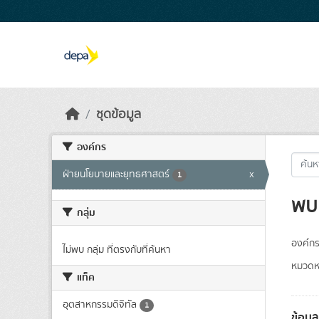
Skip to main content
ชุดข้อมูล
องค์กร
ฝ่ายนโยบายและยุทธศาสตร์
x
1
พบ 
กลุ่ม
องค์กร
ไม่พบ กลุ่ม ที่ตรงกับที่ค้นหา
หมวดหม
แท็ค
อุตสาหกรรมดิจิทัล
1
ข้อมู