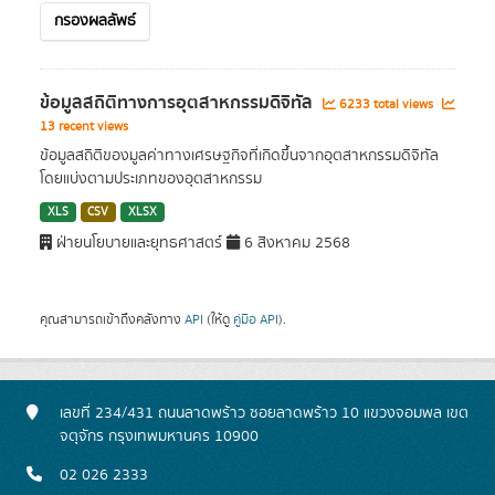
กรองผลลัพธ์
ข้อมูลสถิติทางการอุตสาหกรรมดิจิทัล
6233 total views
13 recent views
ข้อมูลสถิติของมูลค่าทางเศรษฐกิจที่เกิดขึ้นจากอุตสาหกรรมดิจิทัล
โดยแบ่งตามประเภทของอุตสาหกรรม
XLS
CSV
XLSX
ฝ่ายนโยบายและยุทธศาสตร์
6 สิงหาคม 2568
คุณสามารถเข้าถึงคลังทาง
API
(ให้ดู
คู่มือ API
).
เลขที่ 234/431 ถนนลาดพร้าว ซอยลาดพร้าว 10 แขวงจอมพล เขต
จตุจักร กรุงเทพมหานคร 10900
02 026 2333