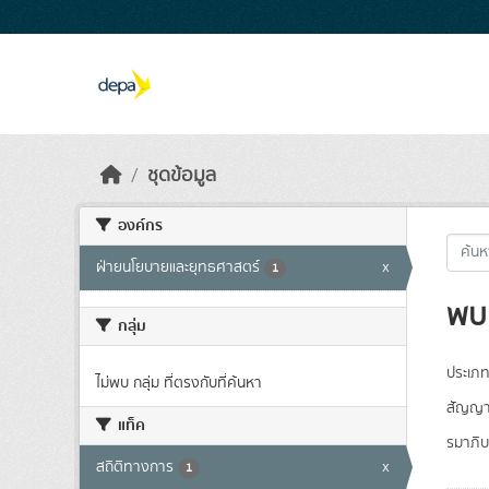
Skip to main content
ชุดข้อมูล
องค์กร
ฝ่ายนโยบายและยุทธศาสตร์
x
1
พบ 
กลุ่ม
ประเภท
ไม่พบ กลุ่ม ที่ตรงกับที่ค้นหา
สัญญา
แท็ค
รมาภิบ
สถิติทางการ
x
1