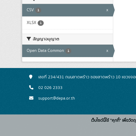
CSV
x
1
XLSX
1
สัญญาอนุญาต
Open Data Common
x
1
เลขที่ 234/431 ถนนลาดพร้าว ซอยลาดพร้าว 10 แขวงจอ
02 026 2333
support@depa.or.th
เว็บไซต์นี้ใช้ "คุกกี้" เพื