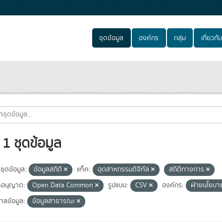
ชุดข้อมูล
องค์กร
กลุ่ม
เกี่ยวกับ
1 ชุดข้อมูล
ชุดข้อมูล:
ข้อมูลสถิติ
แท็ค:
อุตสาหกรรมดิจิทัล
สถิติทางการ
อนุญาต:
Open Data Common
รูปแบบ:
CSV
องค์กร:
ฝ่ายนโยบา
าลข้อมูล:
ข้อมูลสาธารณะ