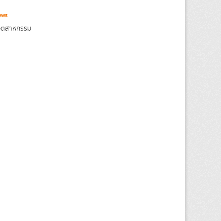
ews
งอุตสาหกรรม