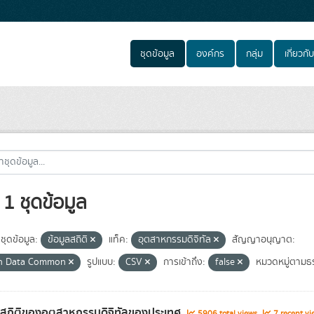
ชุดข้อมูล
องค์กร
กลุ่ม
เกี่ยวกับ
1 ชุดข้อมูล
ชุดข้อมูล:
ข้อมูลสถิติ
แท็ค:
อุตสาหกรรมดิจิทัล
สัญญาอนุญาต:
n Data Common
รูปแบบ:
CSV
การเข้าถึง:
false
หมวดหมู่ตามธร
ลสถิติของอุตสาหกรรมดิจิทัลของประเทศ
5906 total views
7 recent vi