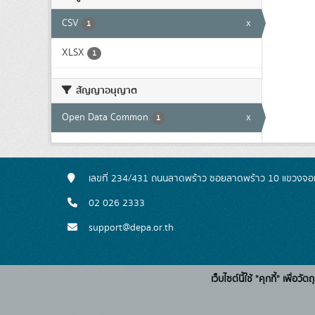
CSV
x
1
XLSX
1
สัญญาอนุญาต
Open Data Common
x
1
เลขที่ 234/431 ถนนลาดพร้าว ซอยลาดพร้าว 10 แขวงจอ
02 026 2333
support@depa.or.th
เว็บไซต์นี้ใช้ "คุกกี้" เพื