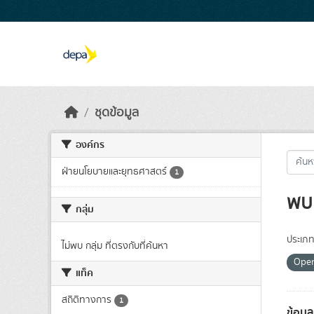
Skip to main content
ชุดข้อมูล
องค์กร
ฝ่ายนโยบายและยุทธศาสตร์
1
พบ 
กลุ่ม
ประเภท
ไม่พบ กลุ่ม ที่ตรงกับที่ค้นหา
Ope
แท็ค
สถิติทางการ
1
ข้อมู