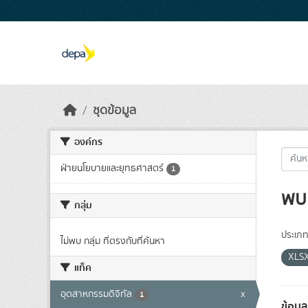
Skip to main content
ชุดข้อมูล
องค์กร
ฝ่ายนโยบายและยุทธศาสตร์
1
พบ 
กลุ่ม
ประเภท
ไม่พบ กลุ่ม ที่ตรงกับที่ค้นหา
XLS
แท็ค
อุตสาหกรรมดิจิทัล
x
1
ข้อมู