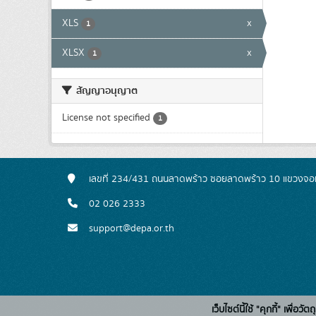
XLS
x
1
XLSX
x
1
สัญญาอนุญาต
License not specified
1
เลขที่ 234/431 ถนนลาดพร้าว ซอยลาดพร้าว 10 แขวงจอ
02 026 2333
support@depa.or.th
เว็บไซต์นี้ใช้ "คุกกี้" เพื