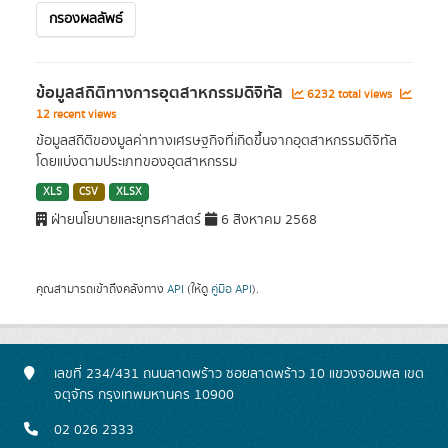
กรองผลลัพธ์
ข้อมูลสถิติทางการอุตสาหกรรมดิจิทัล
6232 total views
12 recent views
ข้อมูลสถิติของมูลค่าทางเศรษฐกิจที่เกิดขึ้นจากอุตสาหกรรมดิจิทัล
โดยแบ่งตามประเภทของอุตสาหกรรม
XLS
CSV
XLSX
ฝ่ายนโยบายและยุทธศาสตร์
6 สิงหาคม 2568
คุณสามารถเข้าถึงคลังทาง
API
(ให้ดู
คู่มือ API
).
เลขที่ 234/431 ถนนลาดพร้าว ซอยลาดพร้าว 10 แขวงจอมพล เขต
จตุจักร กรุงเทพมหานคร 10900
02 026 2333