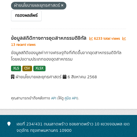
ฝ่ายนโยบายและยุทธศาสตร์
กรองผลลัพธ์
ข้อมูลสถิติทางการอุตสาหกรรมดิจิทัล
6233 total views
13 recent views
ข้อมูลสถิติของมูลค่าทางเศรษฐกิจที่เกิดขึ้นจากอุตสาหกรรมดิจิทัล
โดยแบ่งตามประเภทของอุตสาหกรรม
XLS
CSV
XLSX
ฝ่ายนโยบายและยุทธศาสตร์
6 สิงหาคม 2568
คุณสามารถเข้าถึงคลังทาง
API
(ให้ดู
คู่มือ API
).
เลขที่ 234/431 ถนนลาดพร้าว ซอยลาดพร้าว 10 แขวงจอมพล เขต
จตุจักร กรุงเทพมหานคร 10900