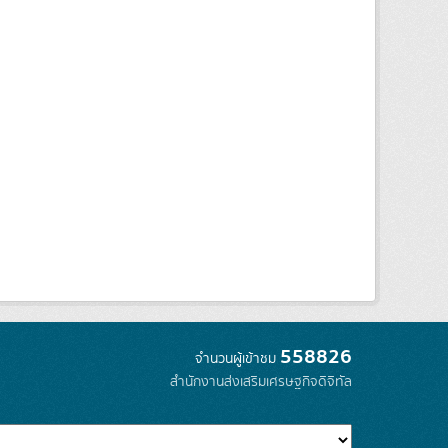
558826
จำนวนผู้เข้าชม
สำนักงานส่งเสริมเศรษฐกิจดิจิทัล