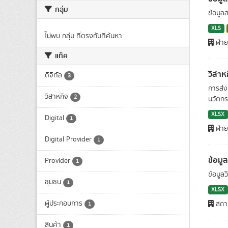
กลุ่ม
ข้อมูล
XLS
ไม่พบ กลุ่ม ที่ตรงกับที่ค้นหา
ฝ่าย
แท็ค
วิสาห
ดิจิทัล
3
การส่ง
วิสาหกิจ
2
นวัตกร
XLSX
Digital
1
ฝ่าย
Digital Provider
1
ข้อมู
Provider
1
ข้อมูลว
ชุมชน
1
XLSX
ผู้ประกอบการ
สถาบั
1
สินค้า
1