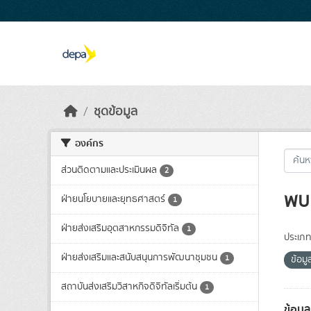
Skip to main content
ชุดข้อมูล
องค์กร
ส่วนติดตามและประเมินผล
2
พบ 
ฝ่ายนโยบายและยุทธศาสตร์
1
ฝ่ายส่งเสริมอุตสาหกรรมดิจิทัล
1
ประเภท
ฝ่ายส่งเสริมและสนับสนุนการพัฒนาชุมชน
1
ข้อม
สถาบันส่งเสริมวิสาหกิจดิจิทัลเริ่มต้น
1
ข้อมู