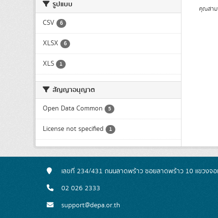
รูปแบบ
คุณสาม
CSV
6
XLSX
6
XLS
1
สัญญาอนุญาต
Open Data Common
5
License not specified
1
เลขที่ 234/431 ถนนลาดพร้าว ซอยลาดพร้าว 10 แขวงจอ
02 026 2333
support@depa.or.th