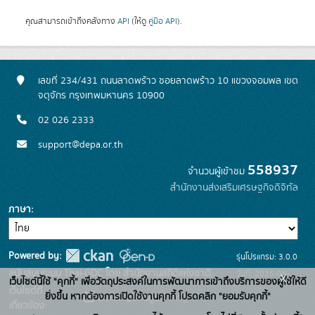
คุณสามารถเข้าถึงคลังทาง
API
(ให้ดู
คู่มือ API
).
เลขที่ 234/431 ถนนลาดพร้าว ซอยลาดพร้าว 10 แขวงจอมพล เขต
จตุจักร กรุงเทพมหานคร 10900
02 026 2333
support@depa.or.th
558937
จำนวนผู้เข้าชม
สำนักงานส่งเสริมเศรษฐกิจดิจิทัล
ภาษา
Powered by:
รุ่นโปรแกรม: 3.0.0
สนับสนุนระบบ Thai-GDC โดย สำนักงานสถิติแห่งชาติ
วันที่: 2025-06-
x
เว็บไซต์นี้ใช้ "คุกกี้" เพื่อวัตถุประสงค์ในการพัฒนาการเข้าถึงบริการของผู้ใช้ให้ดี
เว็บไซต์ที่
10
ยิ่งขึ้น หากต้องการเปิดใช้งานคุกกี้ โปรดคลิก "ยอมรับคุกกี้"
ระบบบัญชีข้อมูลภาครัฐ
เกี่ยวข้อง: