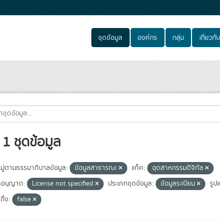
ชุดข้อมูล
องค์กร
กลุ่ม
เกี่ยวกับ
1 ชุดข้อมูล
ู่ตามธรรมาภิบาลข้อมูล:
ข้อมูลสาธารณะ
แท็ค:
อุตสาหกรรมดิจิทัล
อนุญาต:
License not specified
ประเภทชุดข้อมูล:
ข้อมูลระเบียน
รูป
ถึง:
false