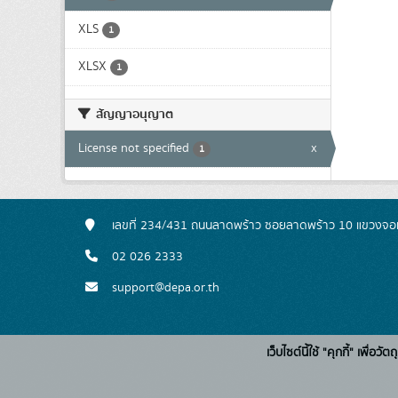
XLS
1
XLSX
1
สัญญาอนุญาต
License not specified
x
1
เลขที่ 234/431 ถนนลาดพร้าว ซอยลาดพร้าว 10 แขวงจอ
02 026 2333
support@depa.or.th
เว็บไซต์นี้ใช้ "คุกกี้" เพื