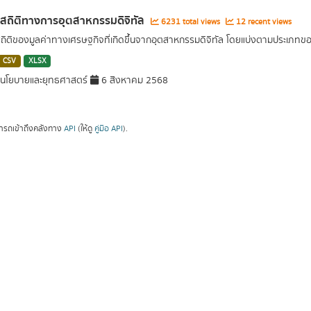
ลสถิติทางการอุตสาหกรรมดิจิทัล
6231 total views
12 recent views
สถิติของมูลค่าทางเศรษฐกิจที่เกิดขึ้นจากอุตสาหกรรมดิจิทัล โดยแบ่งตามประเภท
CSV
XLSX
นโยบายและยุทธศาสตร์
6 สิงหาคม 2568
ารถเข้าถึงคลังทาง
API
(ให้ดู
คู่มือ API
).