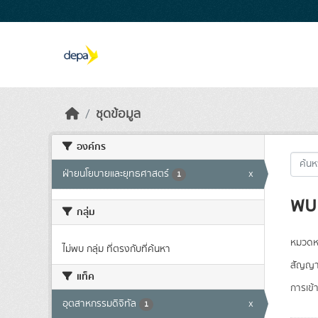
Skip to main content
ชุดข้อมูล
องค์กร
ฝ่ายนโยบายและยุทธศาสตร์
x
1
พบ 
กลุ่ม
หมวดหม
ไม่พบ กลุ่ม ที่ตรงกับที่ค้นหา
สัญญา
แท็ค
การเข้า
อุตสาหกรรมดิจิทัล
x
1