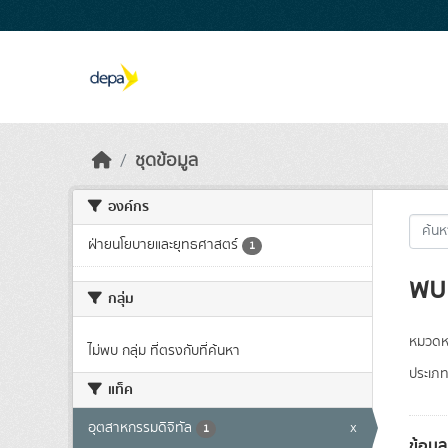
Skip to main content
ชุดข้อมูล
องค์กร
ฝ่ายนโยบายและยุทธศาสตร์
1
พบ 
กลุ่ม
หมวดหม
ไม่พบ กลุ่ม ที่ตรงกับที่ค้นหา
ประเภท
แท็ค
อุตสาหกรรมดิจิทัล
x
1
ข้อมู