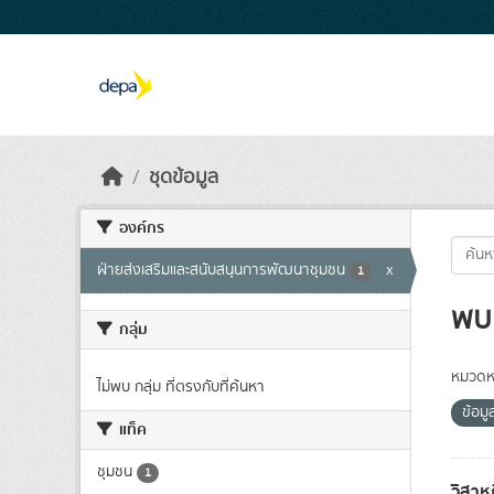
Skip to main content
ชุดข้อมูล
องค์กร
ฝ่ายส่งเสริมและสนับสนุนการพัฒนาชุมชน
x
1
พบ 
กลุ่ม
หมวดหม
ไม่พบ กลุ่ม ที่ตรงกับที่ค้นหา
ข้อมู
แท็ค
ชุมชน
1
วิสาห